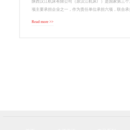
陕西汉江机床有限公司（原汉江机床厂）是国家第三个
项主要承担企业之一，作为责任单位承担六项，联合承
届理事长单位、磨床分会副理事长单位。
Read more >>