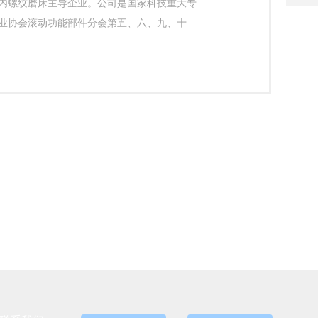
内螺纹磨床主导企业。公司是国家科技重大专
时
1
间
业协会滚动功能部件分会第五、六、九、十届
6
:
3
9
c
:
o
0
0
-
1
7
:
3
0