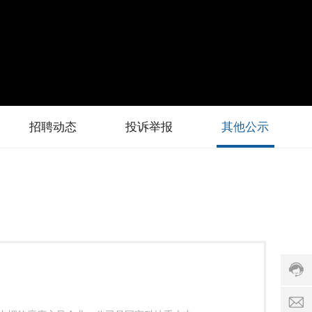
客
服
热
线
:
0
招聘动态
投诉举报
其他公示
9
1
6
-
2
2
h
9
5
t
1
1
9
9
9
6
服
5
务